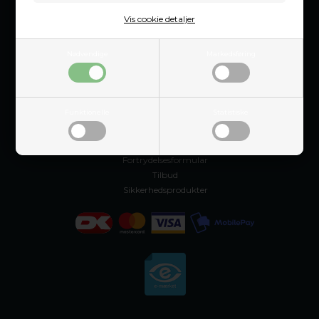
Vis cookie detaljer
Nødvendige
Markedsføring
Worksitt
Åbningstider & Showroom
Funktionelle
Statistiske
Vores historie
Handelsbetingelser
Fortrydelsesret
Fortrydelsesformular
Tilbud
Sikkerhedsprodukter