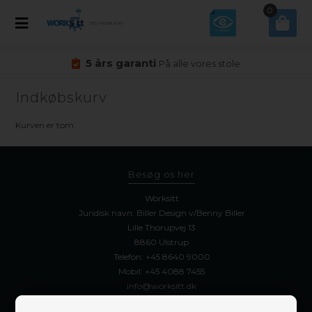
0
5 års garanti
På alle vores stole
Indkøbskurv
Kurven er tom.
Besøg os her
Worksitt
Juridisk navn: Biller Design v/Benny Biller
Lille Thorupvej 13
8860 Ulstrup
Telefon:
+45 8640 9000
Mobil:
+45 4088 7455
info@worksitt.dk
Svartid indenfor 24 timer