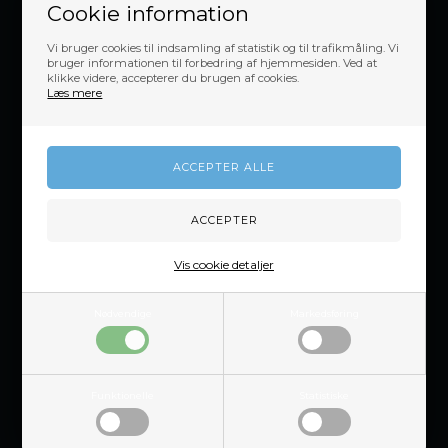
CVR: 48826814
Cookie information
Vi bruger cookies til indsamling af statistik og til trafikmåling. Vi
bruger informationen til forbedring af hjemmesiden. Ved at
klikke videre, accepterer du brugen af cookies.
Læs mere
Worksitt
Åbningstider & Showroom
Vores historie
Handelsbetingelser
Fortrydelsesret
Fortrydelsesformular
Vis cookie detaljer
Tilbud
Sikkerhedsprodukter
Nødvendige
Markedsføring
Funktionelle
Statistiske