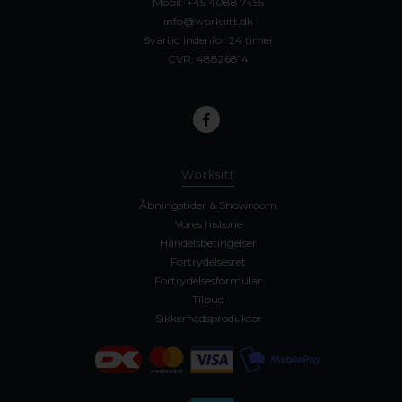
Mobil:
+45 4088 7455
info@worksitt.dk
Svartid indenfor 24 timer
CVR: 48826814
Worksitt
Åbningstider & Showroom
Vores historie
Handelsbetingelser
Fortrydelsesret
Fortrydelsesformular
Tilbud
Sikkerhedsprodukter