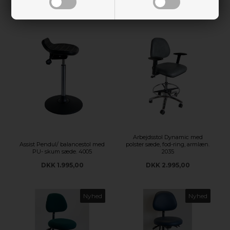
Arbejdsstol Dynamic med
Assist Pendul/ balancestol med
polster sæde, fod-ring, armlæn.
PU- skum sæde. 4005
2035
DKK 1.995,00
DKK 2.995,00
Nyhed
Nyhed