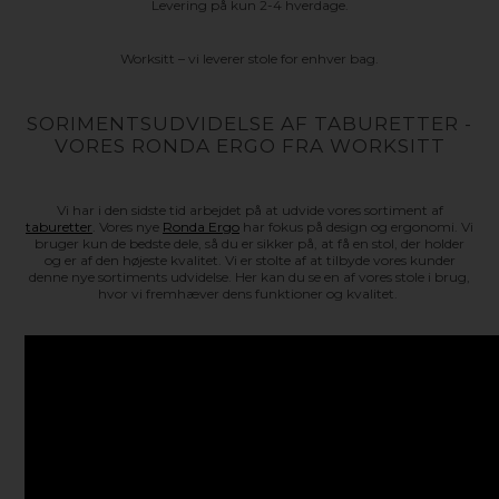
Levering på kun 2-4 hverdage.
Worksitt – vi leverer stole for enhver bag.
SORIMENTSUDVIDELSE AF TABURETTER -
VORES RONDA ERGO FRA WORKSITT
Vi har i den sidste tid arbejdet på at udvide vores sortiment af
taburetter
. Vores nye
Ronda Ergo
har fokus på design og ergonomi. Vi
bruger kun de bedste dele, så du er sikker på, at få en stol, der holder
og er af den højeste kvalitet. Vi er stolte af at tilbyde vores kunder
denne nye sortiments udvidelse. Her kan du se en af vores stole i brug,
hvor vi fremhæver dens funktioner og kvalitet.