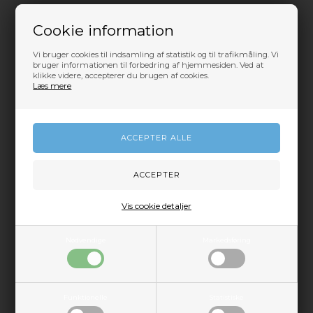
Cookie information
Vi bruger cookies til indsamling af statistik og til trafikmåling. Vi
bruger informationen til forbedring af hjemmesiden. Ved at
ANDRE KUNDER KIGGER LIGE NU
klikke videre, accepterer du brugen af cookies.
PÅ
Læs mere
Vis cookie detaljer
Nødvendige
Markedsføring
Funktionelle
Statistiske
GODE TILBUD FRA WORKSITT