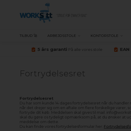
TILBUD 🚀
ARBEJDSSTOLE
KONTORSTOLE
5 års garanti
EAN B
mark
På alle vores stole
Fortrydelsesret
Fortrydelsesret
Du har som kunde 14 dages fortrydelsesret når du handler me
når det drejer sig om en aftale om flere forskellige varer,
fortryde dit køb. Meddelsen skal gives til mail. info@works
skal du gøre os tydeligt opmærksom på, at du ønsker at udn
meddelse om dette.
Du kan finde vores fortrydelsesformular her:
Fortrydelsesf