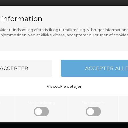
, og senest 14 dage dage efter du har meddelt os , at du ønsker at fort
or varen fra tidpunktet for varens levering. Hvis du er i tvivl om hvor
 information
9000 mobil. 40887455
entuel forringelse af varens værdi, som skyldes anden håndtering, end
ies til indsamling af statistik og til trafikmåling. Vi bruger informatione
re ord prøve varen på samme måde, som hvis du prøvede den i en fys
f hjemmesiden. Ved at klikke videre, accepterer du brugen af cookies
gter vi den som brugt, hvilker betyder, at du ved fortrydelse af købet
til os, tilbage. I tilfælde af en værdiforringelse, som du hæfter for, f
etalinger modtaget fra dig, herunder leveringsomkostninger ( dog ikke 
, som vi tilbyder ), uden unødig forsinkelse og under alle omstændighe
 Vi gennemfører en sådan tilbagebetaling med samme betalingsmidde
Vis cookie detaljer
get varen retur, med mindre du inden da har fremlagt dokumentation fo
/Worksitt.dk varelager
e
Markedsføring
Funktionelle