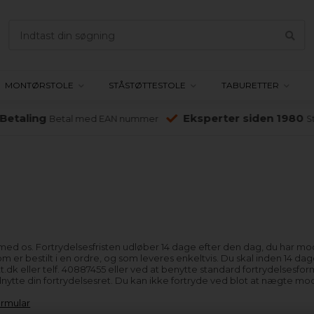
MONTØRSTOLE
STÅSTØTTESTOLE
TABURETTER
etaling
Eksperter siden 1980
Betal med EAN nummer
Sto
d os. Fortrydelsesfristen udløber 14 dage efter den dag, du har modtag
 som er bestilt i en ordre, og som leveres enkeltvis. Du skal inden 14 
itt.dk eller telf. 40887455 eller ved at benytte standard fortrydelsesf
ytte din fortrydelsesret. Du kan ikke fortryde ved blot at nægte mod
ormular