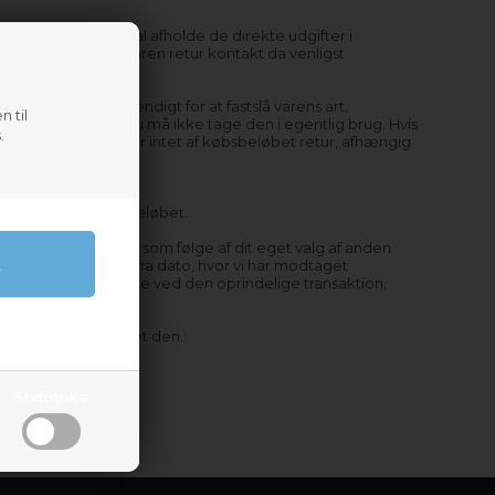
ryde dit køb. Du skal afholde de direkte udgifter i
dan du skal sende varen retur kontakt da venligst
 hvad der er nødvendigt for at fastslå varens art,
n til
isk butik, men du må ikke tage den i egentlig brug. Hvis
.
 kun får en del eller intet af købsbeløbet retur, afhængig
ratrækkes denne købsbeløbet.
ekstra omkostninger som følge af dit eget valg af anden
der senest 14 dage fra dato, hvor vi har modtaget
l, som du benyttede ved den oprindelige transaktion,
r at have returneret den.:
Statistiske