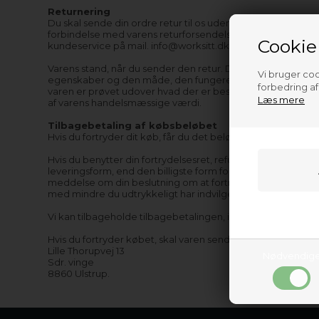
Returnering
Du skal sende din ordre retur til os uden unødig forsinkelse
forbindelse med varens returforsendelse. Du bærerrisikoen f
Cookie
kundeservice på mail. info@worksitt.dk eller telf. 864640
Varens stand, når du sender den retur. Du hæfter kun for ev
Vi bruger cook
egenskaber og den måde, den fungerer på. Du kan med and
forbedring a
varen er prøvet udover hvad der er beskrevet ovenfor, betra
Læs mere
af varens handelsmæssige værdi.
Tilbagebetaling af købsbeløbet
Hvis du fortryder dit køb, får du det beløb du har indsendt 
Hvis du benytter din fortrydelsesret, refunderer vi alle b
leveringsform, end den billigste form for standardlevering
meddelse om din beslutning om at fortryde denne aftale.
med mindre du udtrykkeligt har indvilget i noget andet.
Vi kan tilbageholde tilbagebetalingen, indtil vi har modta
Hvis du fortryder købet, skal varen sendes til: Biller Design
Lille Thorupvej 13
Nødvendig
Sdr. vinge
8860 Ulstrup.