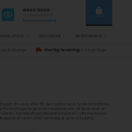
8640 9000
Kundeservice 8-17
0 vare(r)
Download katalog
SADELSTOLE
ERGONOMI
RESERVEDELE
Hurtig levering
le & tilbehør
2-4 hverdage
et din vare, eller får den sidste vare i fysisk besiddelse,
dage fra modtagelse give os meddelse om, at du ønsker at
ormularen. standardfortrydelsesformularen. i din meddelse
tagelse af varen uden samtidig at give os tydelig