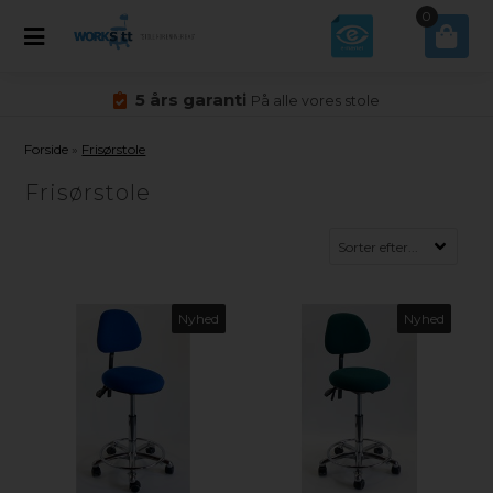
0
5 års garanti
På alle vores stole
Forside
»
Frisørstole
Frisørstole
Nyhed
Nyhed