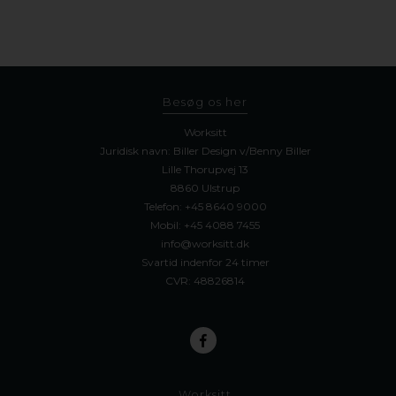
Besøg os her
Worksitt
Juridisk navn: Biller Design v/Benny Biller
Lille Thorupvej 13
8860 Ulstrup
Telefon:
+45 8640 9000
Mobil:
+45 4088 7455
info@worksitt.dk
Svartid indenfor 24 timer
CVR: 48826814
Worksitt