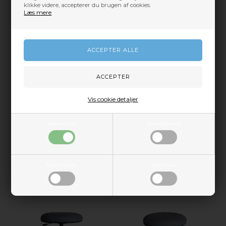
klikke videre, accepterer du brugen af cookies.
1.359,00
1.070,00
Læs mere
På lager
På lager
Vis cookie detaljer
Nødvendige
Markedsføring
Ronda taburet ryglæn,
Ronda taburet med ryglæn,
kunstlæderpolstring og
kunstlæderpolstring og
fodring/2022
hjul/2022
Funktionelle
Statistiske
1.359,00
1.107,00
På lager
På lager