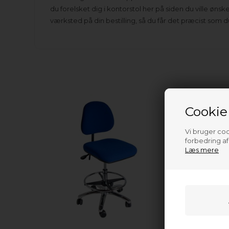
du forelsket dig i kontorstol her på siden du ville øn
værksted på din bestilling, så du får det præcist som
Cookie
Vi bruger cook
forbedring a
Læs mere