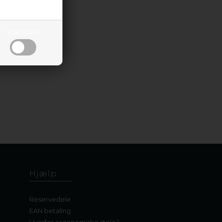
 sæde og
036
Statistiske
Hjælp
Reservedele
EAN betaling
Hvorfor ergonomiske stole?