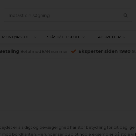
MONTØRSTOLE
STÅSTØTTESTOLE
TABURETTER
etaling
Eksperter siden 1980
Betal med EAN nummer
Sto
jdet er alsidigt og bevægelighed har stor betydning for dit daglige a
mod bordkanten. Herunder ser du blot nogle eksempler på stole vi ka