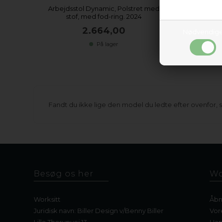
Arbejdsstol Dynamic, Polstret med
Arbej
stof, med fod-ring. 2024
sæd
2.664,00
Nødvendig
På lager
Fandt du ikke lige den model du ledte efter ovenfor, s
Besøg os her
Wo
Worksitt
Åbn
Juridisk navn: Biller Design v/Benny Biller
Vor
Lille Thorupvej 13
Han