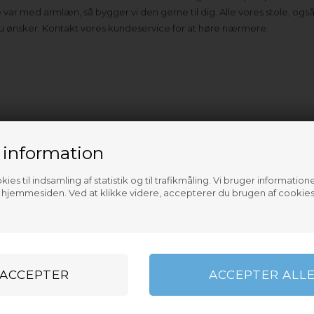
ske var med armlæn, så bygger vi den gerne til dig. Alle vores stole, 
 du ønsker. Kontakt vores kundeservice for at høre nærmere.
 information
ies til indsamling af statistik og til trafikmåling. Vi bruger informatione
f hjemmesiden. Ved at klikke videre, accepterer du brugen af cookies