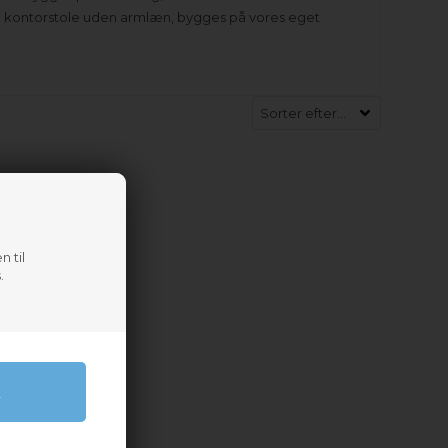
også kontorstole uden armlæn, bygges på vores eget
n til
.