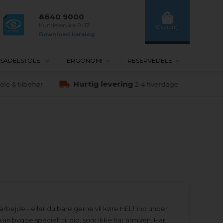
8640 9000
Kundeservice 8-17
0 vare(r)
Download katalog
SADELSTOLE
ERGONOMI
RESERVEDELE
Hurtig levering
le & tilbehør
2-4 hverdage
rbejde - eller du bare gerne vil køre HELT ind under
n bygge specielt til dig, som ikke har armlæn. Har