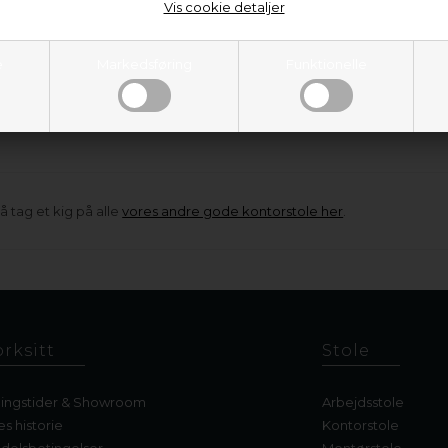
Vis cookie detaljer
dsstol Dynamic med polster
Arbejdsstol Dynamic, polster
e, fod-ring, armlæn. 2035
ryg, fod-ring, armlæn. 2
2.995,00
2.995,00
e
Markedsføring
Funktionelle
På lager
På lager
å tag et kig på alle
vores andre gode kontorstole her
.
rksitt
Stole
ingstider & Showroom
Arbejdsstole
es historie
Kontorstole
delsbetingelser
Montørstole