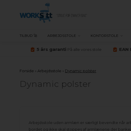
TILBUD 🚀
ARBEJDSSTOLE
KONTORSTOLE
5 års garanti
EAN B
mark
På alle vores stole
Forside
»
Arbejdsstole
»
Dynamic polster
Dynamic polster
Arbejdsstole uden armlæn er særligt bevendte når arbe
bordet og ikke skal stoppes af armlænene der banker 