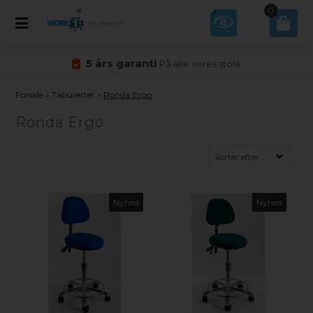
0
5 års garanti
På alle vores stole
Forside
»
Taburetter
»
Ronda Ergo
Ronda Ergo
Nyhed
Nyhed