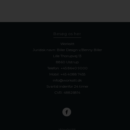
Besøg os her
Worksitt
Juridisk navn: Biller Design v/Benny Biller
Lille Thorupvej 13
8860 Ulstrup
Telefon:
+45 8640 9000
Mobil:
+45 4088 7455
info@worksitt.dk
Svartid indenfor 24 timer
CVR: 48826814
Worksitt