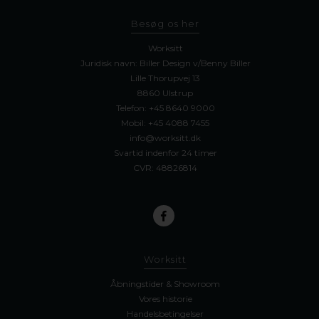
Besøg os her
Worksitt
Juridisk navn: Biller Design v/Benny Biller
Lille Thorupvej 13
8860 Ulstrup
Telefon:
+45 8640 9000
Mobil:
+45 4088 7455
info@worksitt.dk
Svartid indenfor 24 timer
CVR: 48826814
Worksitt
Åbningstider & Showroom
Vores historie
Handelsbetingelser