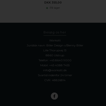
DKK 355,00
På lager
Besøg os her
Worksitt
Juridisk navn: Biller Design v/Benny Biller
Lille Thorupvej 13
8860 Ulstrup
Telefon:
+45 8640 9000
Mobil:
+45 4088 7455
info@worksitt.dk
Svartid indenfor 24 timer
CVR: 48826814